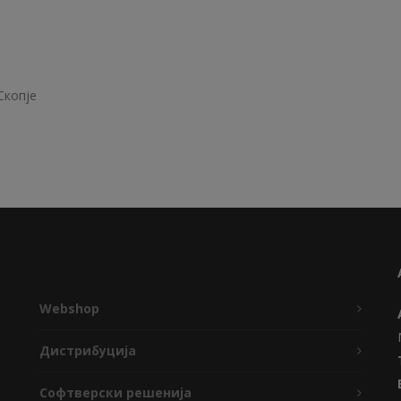
Скопје
Webshop
Дистрибуција
Софтверски решенија