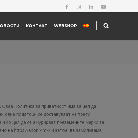
ОВОСТИ
КОНТАКТ
WEBSHOP
 Оваа Политика за приватност има за цел да
чаи овие податоци се доставуваат на трети
и со цел да се ажурираат преземените мерки за
о на https://aitonix.mk/ и затоа, ве замолуваме