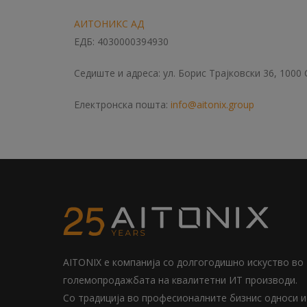
АИТОНИКС АД
ЕДБ: 4030000394930
Седиште и адреса: ул. Борис Трајковски 36, 1000 
Електронска пошта:
info@aitonix.group
AITONIX е компанија со долгогодишно искуство во
големопродажбата на квалитетни ИТ производи.
Со традиција во професионалните бизнис односи и