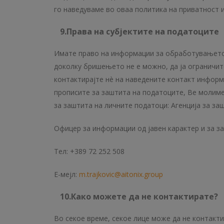
го наведуваме во оваа политика на приватност и
9.Права на субјектите на податоците
Имате право на информации за обработувањето 
доколку бришењето не е можно, да ја ограничит
контактирајте нè на наведените контакт информ
прописите за заштита на податоците, Ве молиме
за заштита на личните податоци: Агенција за за
Офицер за информации од јавен карактер и за з
Тел: +389 72 252 508
Е-мејл:
m.trajkovic
@aitonix.
group
10.Как
о
можете да
не контактирате
?
Во секое време, секое лице може да не контакти