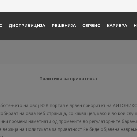
С
ДИСТРИБУЦИЈА
РЕШЕНИЈА
СЕРВИС
КАРИЕРА
Н
Политика за приватност
аботењето на овој B2B портал е врвен приоритет на АИТОНИКС.
обираат на оваа Веб-страница, со каква цел, како и во кои слу
ични промени наметнати од промените во регулаторните барања 
 верзија на Политиката за приватност ќе биде објавена навремен