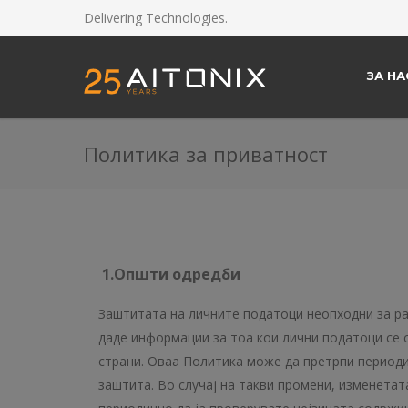
Delivering Technologies.
ЗА НА
Политика за приватност
1.Општи одредби
Заштитата на личните податоци неопходни за р
даде информации за тоа кои лични податоци се с
страни. Оваа Политика може да претрпи период
заштита. Во случај на такви промени, изменетата