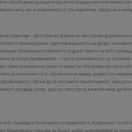
ите обезбедени од лицата при регистрација како нов клиент на
уваат меѓу нас и поврзаните со тоа маркетинг предлози и иниц
ски податоци – датотеки во форма на текстуални фајлови кои се
атотеки го овозможуваат идентификувањето на уредот на корис
еренции. Колачињата обично го содржат името на веб-страница
ачиња за сесија (привремени) – тоа се колачиња што се зачувани
ии. Овие колачиња за сесии се користат исклучиво за контрола н
обен за корисникот (т.е. обработка на акција додека сте најаве
на прелистувачот. Може да го поставите прелистувачот така што
 Имајте предвид, сепак, дека во овој случај можеби нема да мож
 веб-страница и Политиката за приватност, Корисникот се согл
 цел Корисниците секогаш да бидат добро информирани за произ