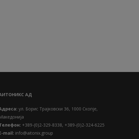
АИТОНИКС АД
Адреса:
ул. Борис Трајковски 36, 1000 Скопје,
Македонија
Телефон:
+389-(0)2-329-8338, +389-(0)2-324-6225
Е-mail:
info@aitonix.group