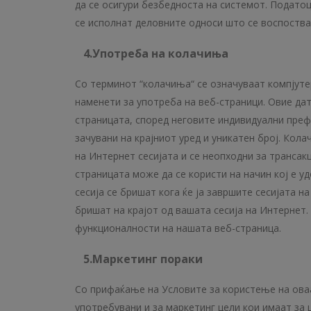
да се осигури безбедноста на системот. Податоц
се исполнат деловните односи што се воспоствав
4.Употреба на колачиња
Со терминот “колачиња“ се означуваат компјутер
наменети за употреба на веб-страници. Овие д
страницата, според неговите индивидуални преф
зачувани на крајниот уред и уникатен број. Кол
на Интернет сесијата и се неопходни за трансакц
страницата може да се користи на начин кој е уд
сесија се бришат кога ќе ја завршите сесијата 
бришат на крајот од вашата сесија на Интернет.
функционалности на нашата веб-страница.
5.Маркетинг
пораки
Со прифаќање на Условите за користење на оваа
употребувани и за маркетинг цели кои имаат за