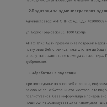
периодично да ја проверувате нејзината содржи
2.Податоци за администраторот одго
Администратор: АИТОНИКС АД, ЕДБ: 4030000394
ул. Борис Трајковски 36, 1000 Скопје
АИТОНИКС АД ги презема сите потребни мерки на
преку оваа Веб-страница, така што тие да бида
апсолутната заштита не може да се гарантира. 
доброволно.
3.Обработка на
податоци
При посетување на оваа Веб-страница, информац
ракување со Веб-страницата. Доставената инфор
прелистувачот. Оваа информација е привремено 
податоци не дозволуваат да се извлекуваат дире