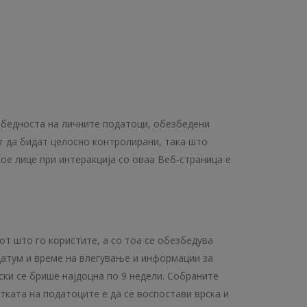
езбедноста на личните податоци, обезбедени
т да бидат целосно контролирани, така што
ое лице при интеракција со оваа Веб-страница е
т што го користите, а со тоа се обезбедува
датум и време на влегување и информации за
ки се брише најдоцна по 9 недели. Собраните
тката на податоците е да се воспостави врска и