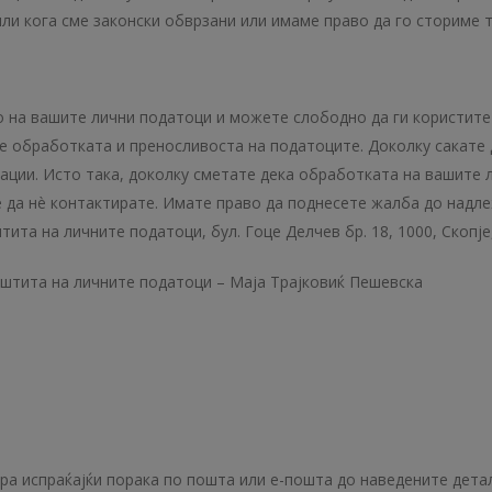
ли кога сме законски обврзани или имаме право да го сториме то
на вашите лични податоци и можете слободно да ги користите 
е обработката и преносливоста на податоците. Доколку сакате 
ации. Исто така, доколку сметате дека обработката на вашите л
 да нè контактирате. Имате право да поднесете жалба до надле
штита на личните податоци, бул. Гоце Делчев бр. 18, 1000, Скоп
аштита на личните податоци – Маја Трајковиќ Пешевска
ра испраќајќи порака по пошта или е-пошта до наведените детал