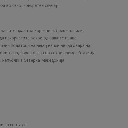
а во секој конкретен случај.
вашите права за корекција, бришење или,
да искористите некое од вашите права,
ични податоци на некој начин не одговара на
жниот надзорен орган во секое време. Комисија
је, Република Северна Македонија
и за контакт: