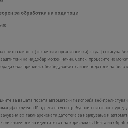
на.
ворен за обработка на податоци
930
 претпазливост (технички и организациски) за да ја осигура б
т заштитени на најдобар можен начин. Сепак, процесите не можа
Поради оваа причина, обезбедувањето лични податоци на било к
иите за вашата посета автоматски ги испраќа веб-прелистувачо
мација вклучува IP адреса на успотребуваниот интернет уред, 
зачувана во таканаречената датотека за најавување и автоматс
ктни заклучоци за идентитетот на корисникот. Целта на обрабо