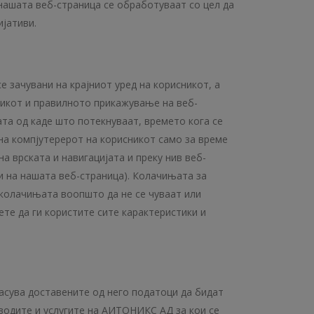
 нашата веб-страница се обработуваат со цел да
ијативи.
 зачувани на крајниот уред на корисникот, а
никот и правилното прикажување на веб-
та од каде што потекнуваат, времето кога се
 на компјутерерот на корисникот само за време
а врската и навигацијата и преку нив веб-
ни на нашата веб-страница). Колачињата за
 колачињата воопшто да не се чуваат или
ете да ги користите сите карактеристики и
асува доставените од него податоци да бидат
водите и услугите на АИТОНИКС АД за кои се