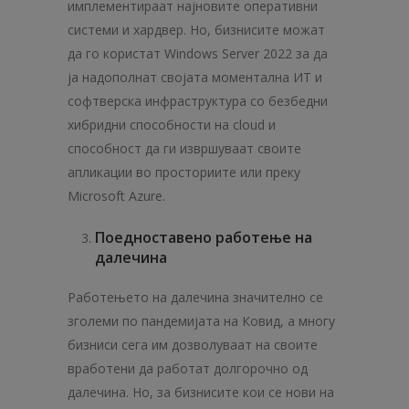
имплементираат најновите оперативни
системи и хардвер. Но, бизнисите можат
да го користат Windows Server 2022 за да
ја надополнат својата моментална ИТ и
софтверска инфраструктура со безбедни
хибридни способности на cloud и
способност да ги извршуваат своите
апликации во просториите или преку
Microsoft Azure.
Поедноставено работење на
далечина
Работењето на далечина значително се
зголеми по пандемијата на Ковид, а многу
бизниси сега им дозволуваат на своите
вработени да работат долгорочно од
далечина. Но, за бизнисите кои се нови на