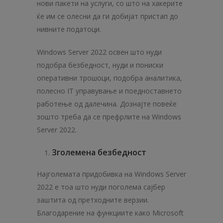
нови пакети на услуги, со што на хакерите
ќе им се олесни да ги добијат пристап до
нивните податоци.
Windows Server 2022 освен што нуди
подобра безбедност, нуди и пониски
оперативни трошоци, подобра аналитика,
полесно IT управување и поедноставнето
работење од далечина. Дознајте повеќе
зошто треба да се префрлите на Windows
Server 2022.
Зголемена безбедност
Најголемата придобивка на Windows Server
2022 е тоа што нуди поголема сајбер
заштита од претходните верзии.
Благодарение на функциите како Microsoft