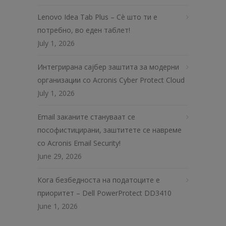
Lenovo Idea Tab Plus – Сè што ти е
потребно, во еден таблет!
July 1, 2026
Интегрирана сајбер заштита за модерни
организации со Acronis Cyber Protect Cloud
July 1, 2026
Email заканите стануваат се
пософистицирани, заштитете се навреме
со Acronis Email Security!
June 29, 2026
Кога безбедноста на податоците е
приоритет – Dell PowerProtect DD3410
June 1, 2026