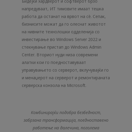
Бидејќи хардверот и софтверот брзо
напредуваат, ИТ тимовите имаат тешка
работа да останат на врвот на сè. Сепак,
бизнисите можат да го олеснат животот
на нивните технолошки одделенија со
инвестирање во Windows Server 2022 и
стекнување пристап до Windows Admin
Center. Вториот нуди низа современи
алатки кои го поедноставуваат
управувањето со серверот, вклучувајќи го
и менаџерот на серверот и ремонтираната
серверска конзола на Microsoft.
Комбинирајќи подобра безбедност,
забрзана трансформација, поедноставено
работење на далечина, поголема