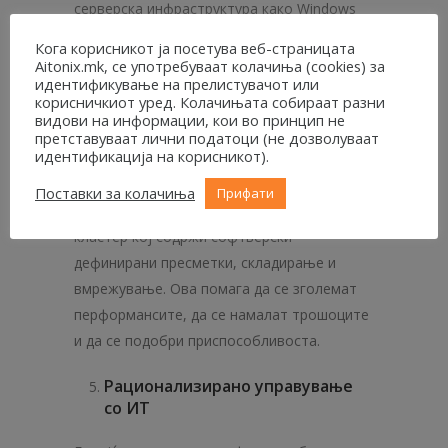
серверска инфраструктура како Windows
Server 2022 го олеснува ова, бидејќи тоа
Кога корисникот ја посетува веб-страницата
значи дека претпријатијата можат
Aitonix.mk, се употребуваат колачиња (cookies) за
идентификување на прелистувачот или
поефикасно да управуваат и да ја
корисничкиот уред. Колачињата собираат разни
размерат својата ИТ околина.
видови на информации, кои во принцип не
претставуваат лични податоци (не дозволуваат
идентификација на корисникот).
На пример, Windows Server 2022 Datacentre
Edition користи софтверски дефинирана
Поставки за колачиња
Прифати
инфраструктура за да понуди единствен
кластер кој содржи софтверски
дефинирани пресметки, складирање и
вмрежување. Ова помага да се зголемат
перформансите, да се намалат трошоците
и да се подобри приспособливоста.
Рационализирано управување
со ИТ