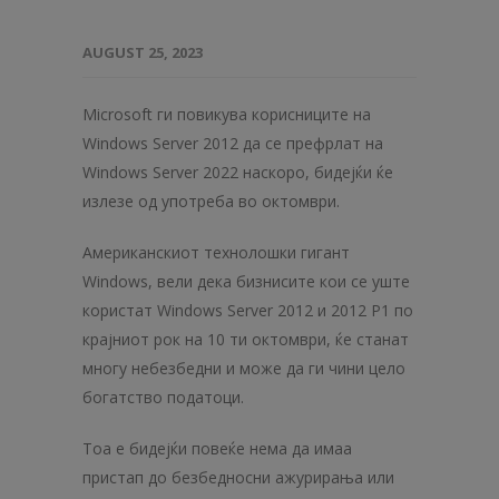
AUGUST 25, 2023
Microsoft ги повикува корисниците на
Windows Server 2012 да се префрлат на
Windows Server 2022 наскоро, бидејќи ќе
излезе од употреба во октомври.
Американскиот технолошки гигант
Windows, вели дека бизнисите кои се уште
користат Windows Server 2012 и 2012 Р1 по
крајниот рок на 10 ти октомври, ќе станат
многу небезбедни и може да ги чини цело
богатство податоци.
Тоа е бидејќи повеќе нема да имаа
пристап до безбедносни ажурирања или