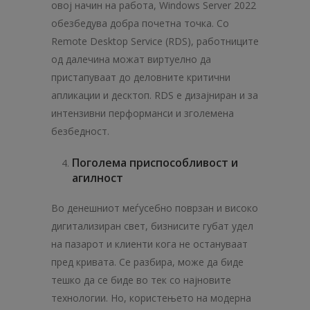
овој начин на работа, Windows Server 2022
обезбедува добра почетна точка. Со
Remote Desktop Service (RDS), работниците
од далечина можат виртуелно да
пристапуваат до деловните критични
апликации и десктоп. RDS е дизајниран и за
интензивни перформанси и зголемена
безбедност.
Поголема приспособливост и
агилност
Во денешниот меѓусебно поврзан и високо
дигитализиран свет, бизнисите губат удел
на пазарот и клиенти кога не остануваат
пред кривата. Се разбира, може да биде
тешко да се биде во тек со најновите
технологии. Но, користењето на модерна