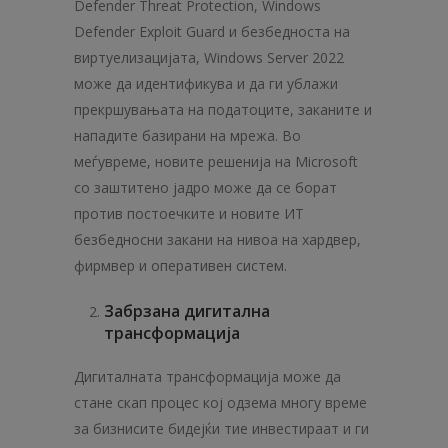
Defender Threat Protection, Windows
Defender Exploit Guard и безбедноста на
виртуелизацијата, Windows Server 2022
може да идентификува и да ги ублажи
прекршувањата на податоците, заканите и
нападите базирани на мрежа. Во
меѓувреме, новите решенија на Microsoft
со заштитено јадро може да се борат
против постоечките и новите ИТ
безбедносни закани на нивоа на хардвер,
фирмвер и оперативен систем.
Забрзана дигитална
трансформација
Дигиталната трансформација може да
стане скап процес кој одзема многу време
за бизнисите бидејќи тие инвестираат и ги