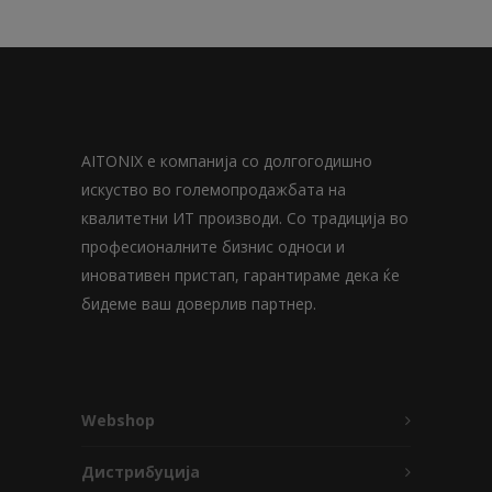
AITONIX е компанија со долгогодишно
искуство во големопродажбата на
квалитетни ИТ производи. Со традиција во
професионалните бизнис односи и
иновативен пристап, гарантираме дека ќе
бидеме ваш доверлив партнер.
Webshop
Дистрибуција