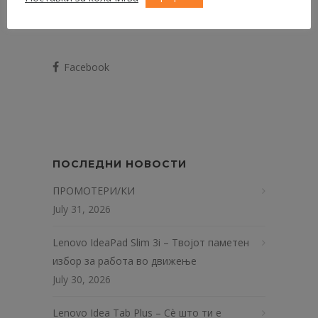
email адреса
sales@aitonix.group
.
Facebook
ПОСЛЕДНИ НОВОСТИ
ПРОМОТЕРИ/КИ
July 31, 2026
Lenovo IdeaPad Slim 3i – Твојот паметен
избор за работа во движење
July 30, 2026
Lenovo Idea Tab Plus – Сè што ти е