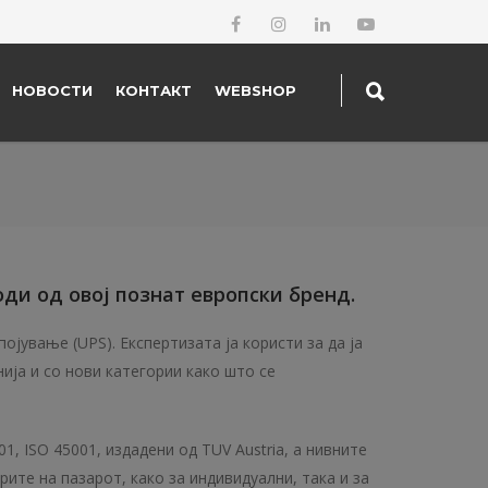
НОВОСТИ
КОНТАКТ
WEBSHOP
ди од овој познат европски бренд.
јување (UPS). Експертизата ја користи за да ја
ија и со нови категории како што се
, ISO 45001, издадени од TUV Austria, а нивните
ите на пазарот, како за индивидуални, така и за