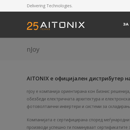
Delivering Technologies.
ЗА
nJoy
AITONIX е официјален дистрибутер на
nJoy е компанија ориентирана кон бизнис решенија,
обезбеди електричната архитектура и електронскат
фотоволтаични инвертери и системи за складирање
Компанијата e сертифицирана според меѓународните
производи успешно ги поминуваат сертификатите за