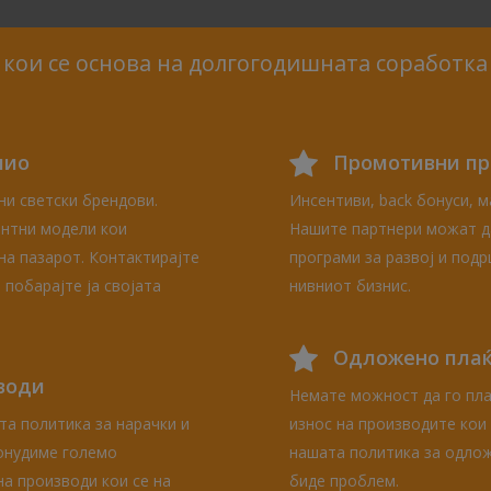
кои се основа на долгогодишната соработка
лио
Промотивни пр
ни светски брендови.
Инсентиви, back бонуси, 
ентни модели кои
Нашите партнери можат д
на пазарот. Контактирајте
програми за развој и подр
 побарајте ја својата
нивниот бизнис.
Одложено пла
зводи
Немате можност да го пл
та политика за нарачки и
износ на производите кои
онудиме големо
нашата политика за одло
на производи кои се на
биде проблем.