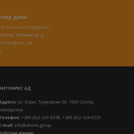
олку дена
те тоа што го купувате?
проблем. Можеме да ја
от на денот, на
о.
АИТОНИКС АД
Адреса:
ул. Борис Трајковски 36, 1000 Скопје,
Македонија
Телефон:
+389-(0)2-329-8338, +389-(0)2-324-6225
Е-mail:
info@aitonix.group
Работно време: