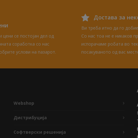
Достава за нек
ени
Ви треба итно да го добие
 цени се постојан дел од
Со нас тоа не е никаков 
чната соработка со нас
испорачаме робата во тек
обрите услови на пазарот.
посакуваното од вас мест
Webshop
Дистрибуција
Софтверски решенија