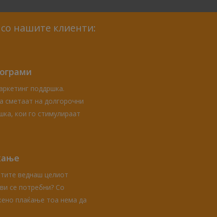
 со нашите клиенти:
ограми
маркетинг поддршка.
а сметаат на долгорочни
шка, кои го стимулираат
ќање
атите веднаш целиот
 ви се потребни? Со
жено плаќање тоа нема да