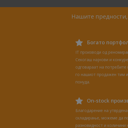
Нашите предности, 
Богато портфо
IT производи од реномира
Секогаш најнови и конкур
одговараат на потребите 
го нашиот продажен тим и
понуда.
Оn-stock прои
Благодарение на утврдена
складирање, можеме да п
разновидност и количини 