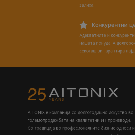
залиха.
Конкурентни ц
Адекватните и конкурентни
нашата понуда. А долгоро
секогаш ви гарантира најд
AITONIX е компанија со долгогодишно искуство во
големопродажбата на квалитетни ИТ производи.
Со традиција во професионалните бизнис односи и