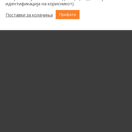
идентификација на корисникот).
Поставки за колачиња
Прифати