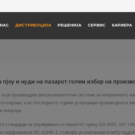
 НАС
ДИСТРИБУЦИЈА
РЕШЕНИЈА
СЕРВИС
КАРИЕРА
 nJoy и нуди на пазарот голем избор на произво
 која произведува висококвалитетни системи за непрекинато напо
а опрема, а во последните години ја прошири производната лин
 енергија.
 стандарди за управување со квалитет преку ISO 9001, ISO 14001
 перформанси IEC-62040-3, ставајќи ја компанијата меѓу најдобр