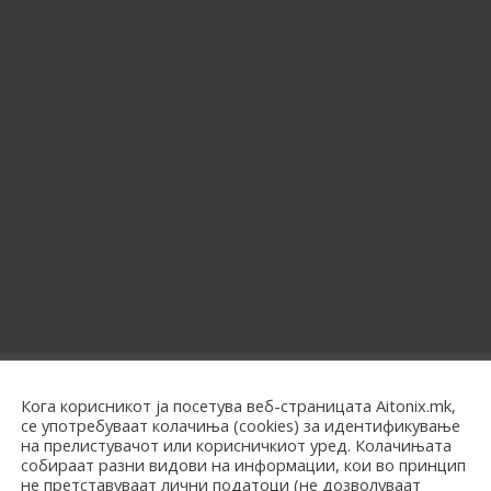
Кога корисникот ја посетува веб-страницата Aitonix.mk,
се употребуваат колачиња (cookies) за идентификување
на прелистувачот или корисничкиот уред. Колачињата
собираат разни видови на информации, кои во принцип
не претставуваат лични податоци (не дозволуваат